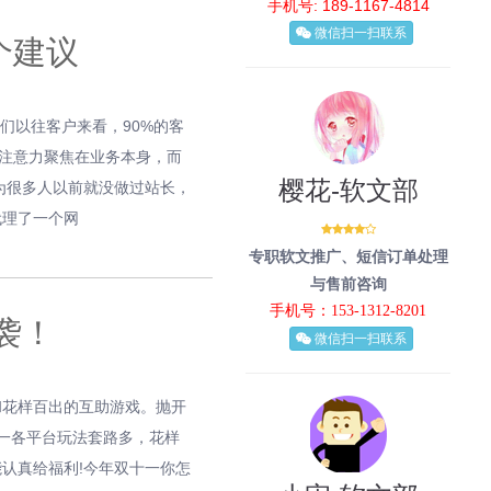
手机号: 189-1167-4814
微信扫一扫联系
个建议
们以往客户来看，90%的客
把注意力聚焦在业务本身，而
樱花-软文部
因为很多人以前就没做过站长，
代理了一个网
专职软文推广、短信订单处理
与售前咨询
手机号：153-1312-8201
袭！
微信扫一扫联系
和花样百出的互助游戏。抛开
一各平台玩法套路多，花样
认真给福利!今年双十一你怎