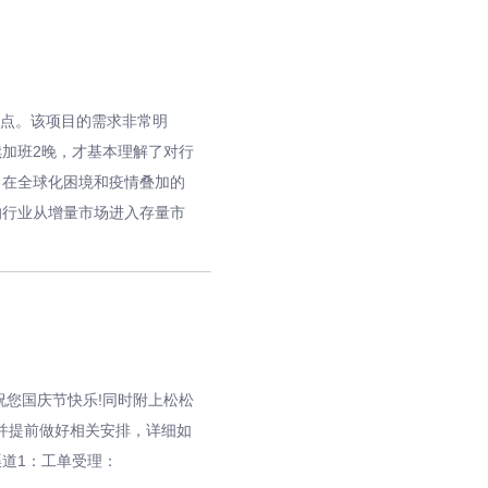
企点。该项目的需求非常明
加班2晚，才基本理解了对行
：在全球化困境和疫情叠加的
的行业从增量市场进入存量市
祝您国庆节快乐!同时附上松松
了解并提前做好相关安排，详细如
道1：工单受理：