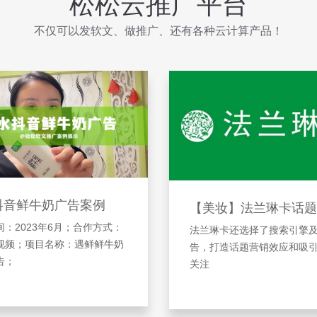
松松云推广平台
不仅可以发软文、做推广、还有各种云计算产品！
抖音鲜牛奶广告案例
【美妆】法兰琳卡话题
：2023年6月；合作方式：
法兰琳卡还选择了搜索引擎
视频；项目名称：遇鲜鲜牛奶
告，打造话题营销效应和吸
告；
关注