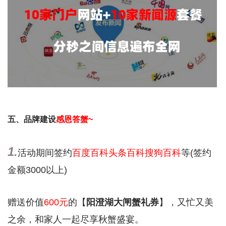
五、品牌建设
感恩答蟹~
1.
活动期间签约
百度百科头条百科搜狗百科
等(签约
金额3000以上)
赠送价值
600元
的【
阳澄湖大闸蟹礼券
】，又忙又美
之余，和家人一起尽享秋蟹盛宴。