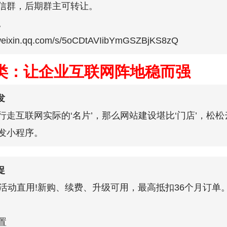
信群，后期群主可转让。
。
eixin.qq.com/s/5oCDtAVIibYmGSZBjKS8zQ
类：让企业互联网阵地稳而强
发
走互联网实际的‘名片’，那么网站建设堪比‘门店’，松松
发小程序。
促
，活动直用!新购、续费、升级可用，最高抵扣36个月订单
置