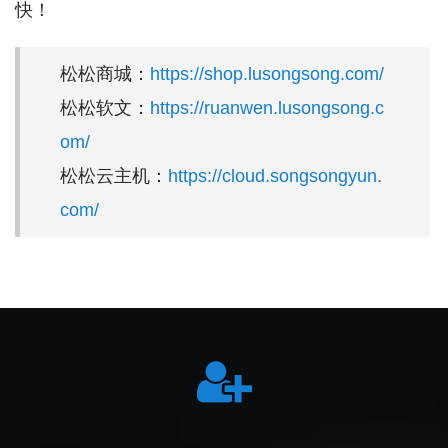
快！
松松商城：
https://shop.lusongsong.com/
松松软文：
https://ruanwen.lusongsong.c
om/
松松云主机：
https://cloud.songsongyun.
com/