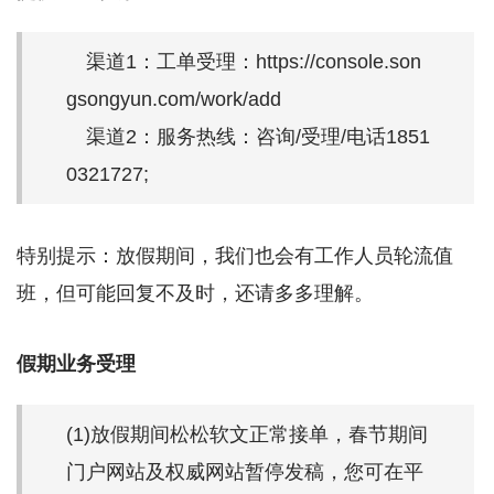
渠道1：工单受理：https://console.son
gsongyun.com/work/add
渠道2：服务热线：咨询/受理/电话1851
0321727;
特别提示：放假期间，我们也会有工作人员轮流值
班，但可能回复不及时，还请多多理解。
假期业务受理
(1)放假期间松松软文正常接单，春节期间
门户网站及权威网站暂停发稿，您可在平