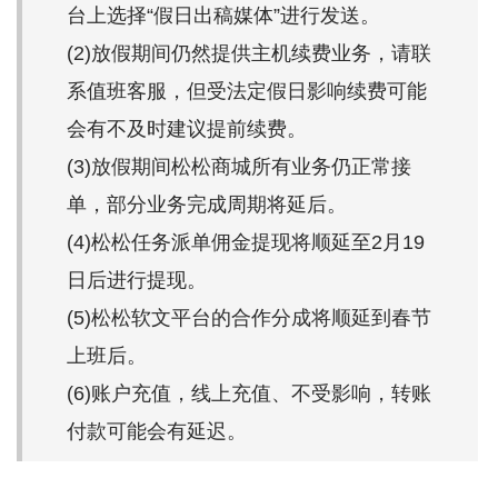
台上选择“假日出稿媒体”进行发送。
(2)放假期间仍然提供主机续费业务，请联
系值班客服，但受法定假日影响续费可能
会有不及时建议提前续费。
(3)放假期间松松商城所有业务仍正常接
单，部分业务完成周期将延后。
(4)松松任务派单佣金提现将顺延至2月19
日后进行提现。
(5)松松软文平台的合作分成将顺延到春节
上班后。
(6)账户充值，线上充值、不受影响，转账
付款可能会有延迟。