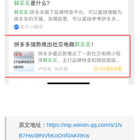
原文地址：
https://mp.weixin.qq.com/s/1N
B7Hw38NVhKoOnf0AKRKw