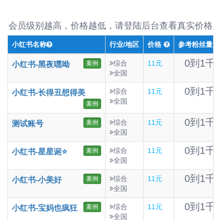
会员级别越高，价格越低，请登陆后台查看真实价格
小红书名称
行业/地区
价格
参考粉丝量
0到1千
综合
11元
案例
小红书-黑夜嘿呦
全国
0到1千
综合
11元
小红书-长得丑想得美
全国
案例
0到1千
综合
11元
案例
测试账号
全国
0到1千
综合
11元
案例
小红书-星星诞⭐
全国
0到1千
综合
11元
案例
小红书-小美好
全国
0到1千
综合
11元
案例
小红书-宝妈也疯狂
全国