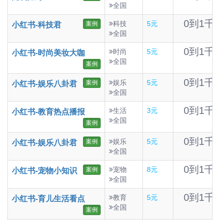
全国
0到1千
科技
5元
案例
小红书-科技君
全国
0到1千
时尚
5元
小红书-时尚美妆大咖
全国
案例
0到1千
娱乐
5元
案例
小红书-娱乐八卦君
全国
0到1千
生活
3元
小红书-教育热点播报
全国
案例
0到1千
娱乐
5元
案例
小红书-娱乐八卦君
全国
0到1千
宠物
8元
案例
小红书-宠物小知识
全国
0到1千
教育
5元
小红书-育儿生活看点
全国
案例