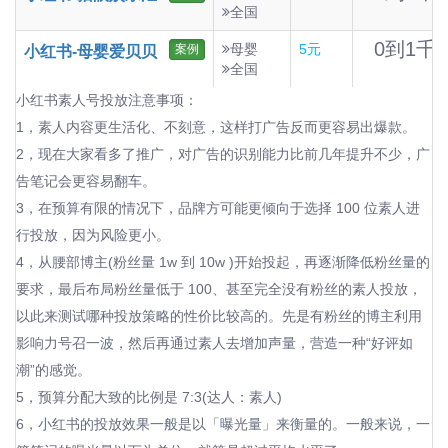
全国
0到1千
母婴
5元
案例
小红书-母婴爱贝贝
全国
小红书素人号投放注意事项：
1，素人内容更生活化、不刻意，这样打广告反而更容易出爆款。
2，现在大家看多了推广，对广告的识别能力比前几年提升不少，广
告笔记会更容易翻车。
3，在预算有限的情况下，品牌方可能更倾向于选择 100 位素人进
行投放，因为风险更小。
4，从腰部博主(粉丝量 1w 到 10w )开始投起，再逐渐降低粉丝量的
要求，最后布局粉丝量低于 100、甚至完全没有粉丝的素人投放，
以此来测试哪种投放策略的性价比较高的。先是有粉丝的博主利用
影响力号召一波，然后再通过素人去增加声量，营造一种“好评如
潮”的感觉。
5，预算分配大致的比例是 7:3(达人：素人)
6，小红书的投放效果一般是以「曝光量」来衡量的。一般来说，一