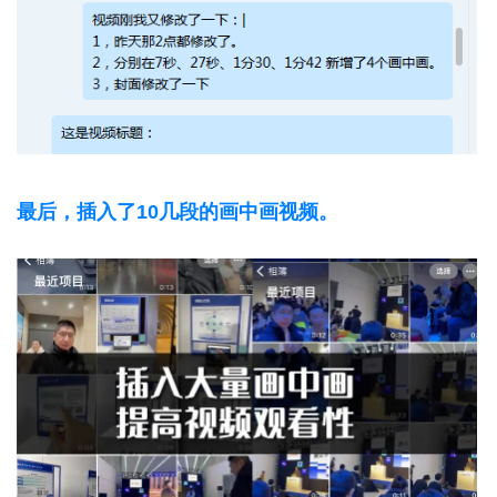
最后，插入了10几段的画中画视频。