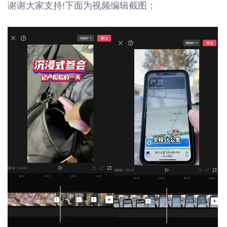
谢谢大家支持!下面为视频编辑截图：