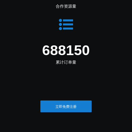
合作资源量
688150
累计订单量
立即免费注册