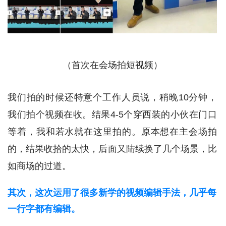
（首次在会场拍短视频）
我们拍的时候还特意个工作人员说，稍晚10分钟，
我们拍个视频在收。结果4-5个穿西装的小伙在门口
等着，我和若水就在这里拍的。原本想在主会场拍
的，结果收拾的太快，后面又陆续换了几个场景，比
如商场的过道。
其次，这次运用了很多新学的视频编辑手法，几乎每
一行字都有编辑。