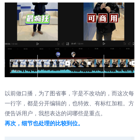
以前做口播，为了图省事，字是不改动的，而这次每
一行字，都是分开编辑的，也特效、有标红加粗。方
便告诉用户，我想表达的词哪些是重点。
再次，细节也处理的比较到位。