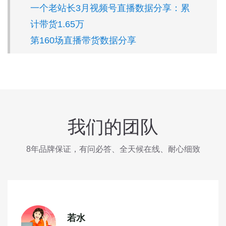
一个老站长3月视频号直播数据分享：累
计带货1.65万
第160场直播带货数据分享
我们的团队
8年品牌保证，有问必答、全天候在线、耐心细致
若水