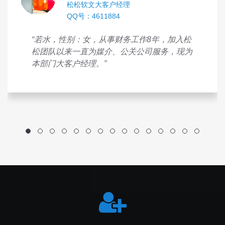
松松软文大客户经理
QQ号：4611884
“若水，性别：女，从事财务工作8年，加入松
松团队以来一直为媒介、公关公司服务，现为
本部门大客户经理。”