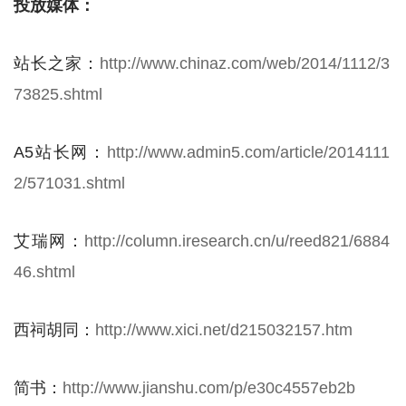
投放媒体：
站长之家：
http://www.chinaz.com/web/2014/1112/3
73825.shtml
A5站长网：
http://www.admin5.com/article/2014111
2/571031.shtml
艾瑞网：
http://column.iresearch.cn/u/reed821/6884
46.shtml
西祠胡同：
http://www.xici.net/d215032157.htm
简书：
http://www.jianshu.com/p/e30c4557eb2b