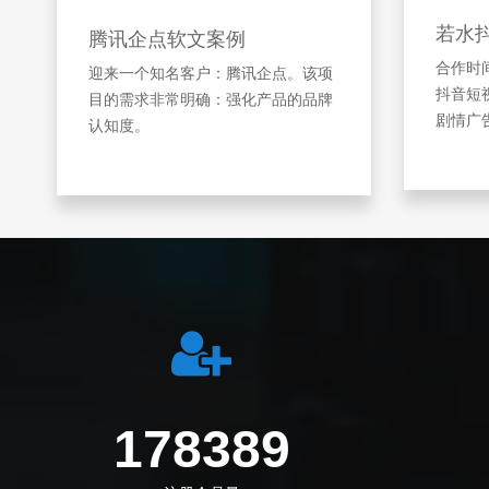
若水
腾讯企点软文案例
合作时间
迎来一个知名客户：腾讯企点。该项
抖音短
目的需求非常明确：强化产品的品牌
剧情广
认知度。
233277