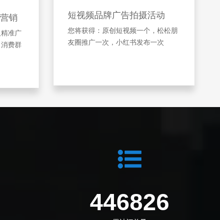
短视频品牌广告拍摄活动
营销
您将获得：原创短视频一个，松松朋
及精准广
友圈推广一次，小红书发布一次
引消费群
4
584311