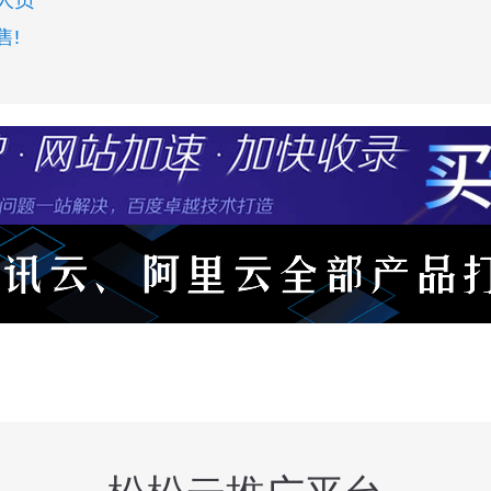
人员
售!