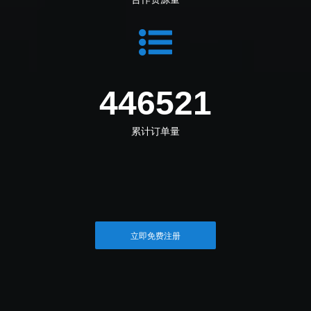
498042
累计订单量
立即免费注册